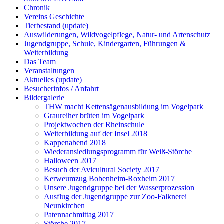
Chronik
Vereins Geschichte
Tierbestand (update)
Auswilderungen, Wildvogelpflege, Natur- und Artenschutz
Jugendgruppe, Schule, Kindergarten, Führungen &
Weiterbildung
Das Team
Veranstaltungen
Aktuelles (update)
Besucherinfos / Anfahrt
Bildergalerie
THW macht Kettensägenausbildung im Vogelpark
Graureiher brüten im Vogelpark
Projektwochen der Rheinschule
Weiterbildung auf der Insel 2018
Kappenabend 2018
Wiederansiedlungsprogramm für Weiß-Störche
Halloween 2017
Besuch der Avicultural Society 2017
Kerweumzug Bobenheim-Roxheim 2017
Unsere Jugendgruppe bei der Wasserprozession
Ausflug der Jugendgruppe zur Zoo-Falknerei
Neunkirchen
Patennachmittag 2017
Störche 2017