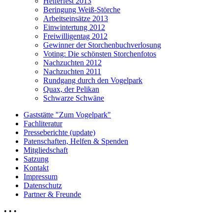
Helferfest 2013
Beringung Weiß-Störche
Arbeitseinsätze 2013
Einwintertung 2012
Freiwilligentag 2012
Gewinner der Storchenbuchverlosung
Voting: Die schönsten Storchenfotos
Nachzuchten 2012
Nachzuchten 2011
Rundgang durch den Vogelpark
Quax, der Pelikan
Schwarze Schwäne
Gaststätte "Zum Vogelpark"
Fachliteratur
Presseberichte (update)
Patenschaften, Helfen & Spenden
Mitgliedschaft
Satzung
Kontakt
Impressum
Datenschutz
Partner & Freunde
• • •