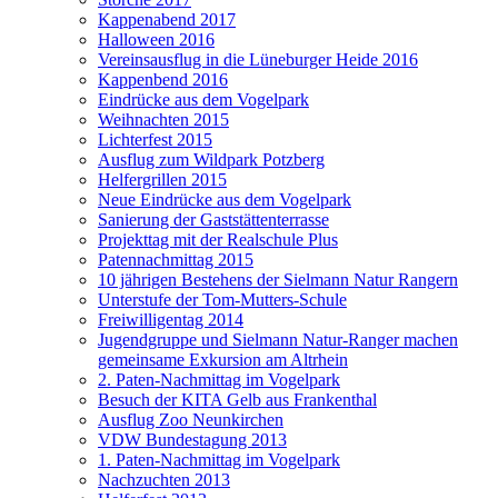
Kappenabend 2017
Halloween 2016
Vereinsausflug in die Lüneburger Heide 2016
Kappenbend 2016
Eindrücke aus dem Vogelpark
Weihnachten 2015
Lichterfest 2015
Ausflug zum Wildpark Potzberg
Helfergrillen 2015
Neue Eindrücke aus dem Vogelpark
Sanierung der Gaststättenterrasse
Projekttag mit der Realschule Plus
Patennachmittag 2015
10 jährigen Bestehens der Sielmann Natur Rangern
Unterstufe der Tom-Mutters-Schule
Freiwilligentag 2014
Jugendgruppe und Sielmann Natur-Ranger machen
gemeinsame Exkursion am Altrhein
2. Paten-Nachmittag im Vogelpark
Besuch der KITA Gelb aus Frankenthal
Ausflug Zoo Neunkirchen
VDW Bundestagung 2013
1. Paten-Nachmittag im Vogelpark
Nachzuchten 2013